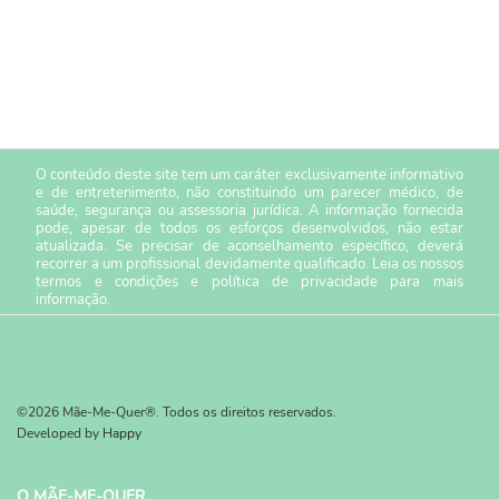
O conteúdo deste site tem um caráter exclusivamente informativo
e de entretenimento, não constituindo um parecer médico, de
saúde, segurança ou assessoria jurídica. A informação fornecida
pode, apesar de todos os esforços desenvolvidos, não estar
atualizada. Se precisar de aconselhamento específico, deverá
recorrer a um profissional devidamente qualificado. Leia os nossos
termos e condições
e
política de privacidade
para mais
informação.
©2026 Mãe-Me-Quer®. Todos os direitos reservados.
Developed by
Happy
O MÃE-ME-QUER