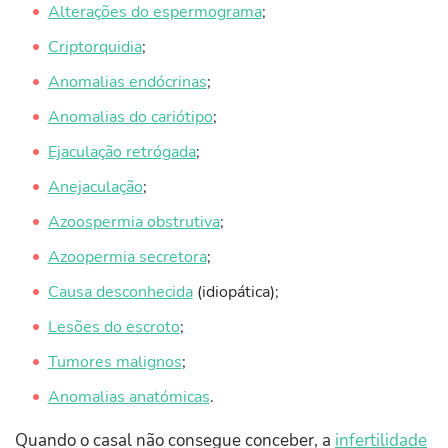
Alterações do espermograma
;
Criptorquidia
;
Anomalias endócrinas
;
Anomalias do cariótipo
;
Ejaculação retrógada
;
Anejaculação
;
Azoospermia obstrutiva
;
Azoopermia secretora
;
Causa desconhecida
(idiopática);
Lesões do escroto
;
Tumores malignos
;
Anomalias anatómicas
.
Quando o casal não consegue conceber, a
infertilidade