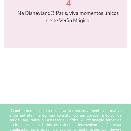
4
Na Disneyland® Paris, viva momentos únicos
neste Verão Mágico.
O conteúdo deste site tem um caráter exclusivamente informativo
e de entretenimento, não constituindo um parecer médico, de
saúde, segurança ou assessoria jurídica. A informação fornecida
pode, apesar de todos os esforços desenvolvidos, não estar
atualizada. Se precisar de aconselhamento específico, deverá