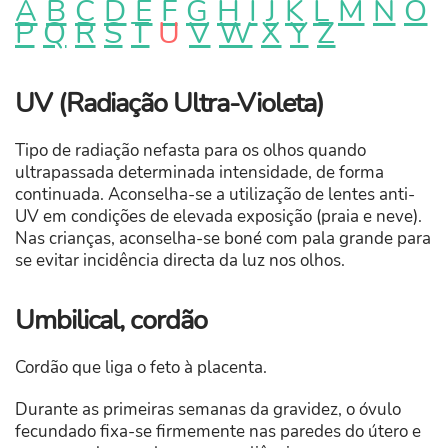
A
B
C
D
E
F
G
H
I
J
K
L
M
N
O
P
Q
R
S
T
U
V
W
X
Y
Z
UV (Radiação Ultra-Violeta)
Tipo de radiação nefasta para os olhos quando
ultrapassada determinada intensidade, de forma
continuada. Aconselha-se a utilização de lentes anti-
UV em condições de elevada exposição (praia e neve).
Nas crianças, aconselha-se boné com pala grande para
se evitar incidência directa da luz nos olhos.
Umbilical, cordão
Cordão que liga o feto à placenta.
Durante as primeiras semanas da gravidez, o óvulo
fecundado fixa-se firmemente nas paredes do útero e