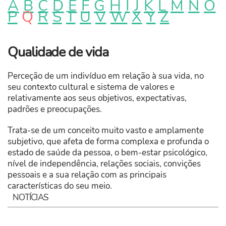
A
B
C
D
E
F
G
H
I
J
K
L
M
N
O
P
Q
R
S
T
U
V
W
X
Y
Z
Qualidade de vida
Perceção de um indivíduo em relação à sua vida, no
seu contexto cultural e sistema de valores e
relativamente aos seus objetivos, expectativas,
padrões e preocupações.
Trata-se de um conceito muito vasto e amplamente
subjetivo, que afeta de forma complexa e profunda o
estado de saúde da pessoa, o bem-estar psicológico,
nível de independência, relações sociais, convições
pessoais e a sua relação com as principais
características do seu meio.
NOTÍCIAS